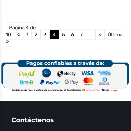
Página 4 de
10
«
1
2
3
4
5
6
7
...
»
Última
»
Contáctenos