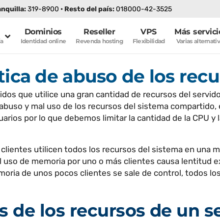
anquilla:
319-8900
• Resto del país:
018000-42-3525
–
–
–
Dominios
Reseller
VPS
Más servici
ía
Identidad online
Revenda hosting
Flexibilidad
Varias alternati
tica de abuso de los rec
dos que utilice una gran cantidad de recursos del servid
l abuso y mal uso de los recursos del sistema compartido,
rios por lo que debemos limitar la cantidad de la CPU y 
 clientes utilicen todos los recursos del sistema en una
 el uso de memoria por uno o más clientes causa lentitud 
moria de unos pocos clientes se sale de control, todos los
s de los recursos de un se