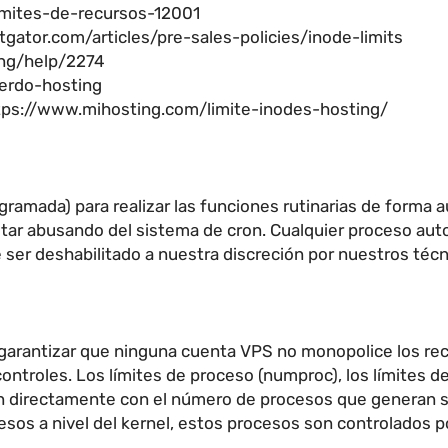
imites-de-recursos-12001
gator.com/articles/pre-sales-policies/inode-limits
ing/help/2274
uerdo-hosting
tps://www.mihosting.com/limite-inodes-hosting/
gramada) para realizar las funciones rutinarias de forma 
tar abusando del sistema de cron. Cualquier proceso a
e ser deshabilitado a nuestra discreción por nuestros téc
a garantizar que ninguna cuenta VPS no monopolice los r
ontroles. Los límites de proceso (numproc), los límites d
an directamente con el número de procesos que generan sin
s a nivel del kernel, estos procesos son controlados por 