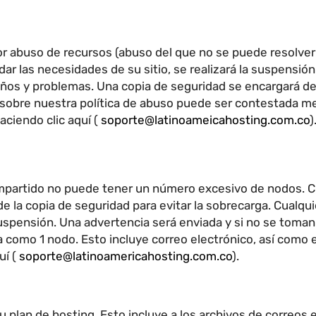
or abuso de recursos (abuso del que no se puede resolver
ar las necesidades de su sitio, se realizará la suspensió
años y problemas. Una copia de seguridad se encargará de
 sobre nuestra política de abuso puede ser contestada med
aciendo clic aquí (
soporte@latinoameicahosting.com.co
)
ompartido no puede tener un número excesivo de nodos. 
 la copia de seguridad para evitar la sobrecarga. Cualq
suspensión. Una advertencia será enviada y si no se toman
 como 1 nodo. Esto incluye correo electrónico, así como e
uí (
soporte@latinoamericahosting.com.co
).
 plan de hosting. Esto incluye a los archivos de correos el