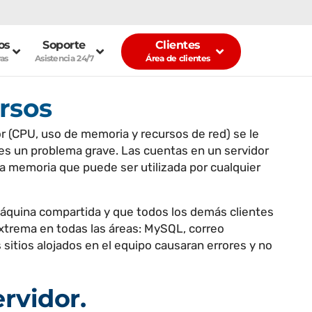
Facebook
Twitter
Instagram
–
–
–
os
Soporte
Clientes
vas
Asistencia 24/7
Área de clientes
ursos
or (CPU, uso de memoria y recursos de red) se le
 es un problema grave. Las cuentas en un servidor
la memoria que puede ser utilizada por cualquier
 máquina compartida y que todos los demás clientes
extrema en todas las áreas: MySQL, correo
 sitios alojados en el equipo causaran errores y no
rvidor.